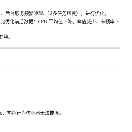
同步调用、后台服务频繁唤醒、过多任务切换），进行优化。
nts 对比优化前后数据：CPU 平均值下降、峰值减少、卡顿率下
用趋势。
 限频、热控行为仿真器无法捕捉。