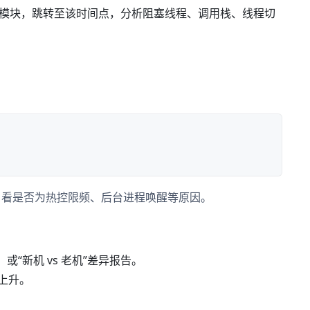
U Counters 模块，跳转至该时间点，分析阻塞线程、调用栈、线程切
比，看是否为热控限频、后台进程唤醒等原因。
对比图，或“新机 vs 老机”差异报告。
率上升。