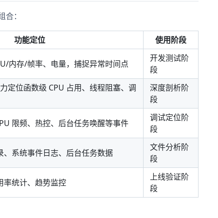
组合：
功能定位
使用阶段
开发测试阶
GPU/内存/帧率、电量，捕捉异常时间点
段
力定位函数级 CPU 占用、线程阻塞、调
深度剖析阶
段
调试定位阶
CPU 限频、热控、后台任务唤醒等事件
段
文件分析阶
记录、系统事件日志、后台任务数据
段
上线验证阶
使用率统计、趋势监控
段