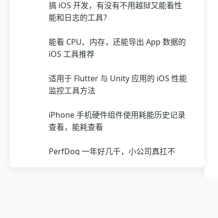
搞 iOS 开发，有没有不用越狱又能看性
能和日志的工具？
能看 CPU、内存，还能导出 App 数据的
iOS 工具推荐
适用于 Flutter 与 Unity 应用的 iOS 性能
监控工具方法
iPhone 手机硬件组件使用耗能历史记录
查看，能耗查看
PerfDog 一年好几千，小公司真扛不
住：一套可落地的替代方案实践
有些卡顿不是 CPU 问题：我一次用磁盘
I/O 抓到“隐藏瓶颈”的过程